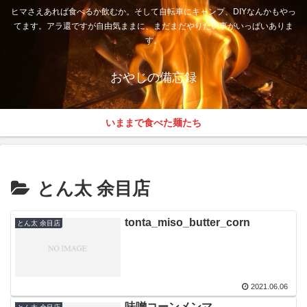
ヒマさえあれば食べるか飲むか。そして自転車にキャンプ、DIYなんかもやっ
てます。アラ還ですが自由気ままに、まだまだやりたい事がいっぱいありま
す。
おやじの備忘録
いままで食べた麺たち
とん太 余目店
tonta_miso_butter_corn
とん太 余目店
2021.06.06
味噌コーンメンマ