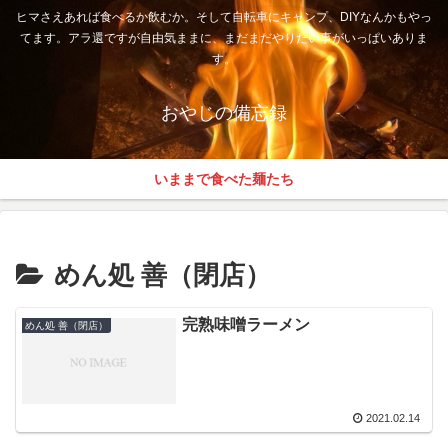
ヒマさえあれば食べるか飲むか。そして自転車にキャンプ、DIYなんかもやっ
てます。アラ還ですが自由気ままに、まだまだやりたい事がいっぱいありま
す。
おやじの備忘録
いままで食べた麺たち
めん処 善（閉店）
完熟味噌ラーメン
めん処 善（閉店）
2021.02.14