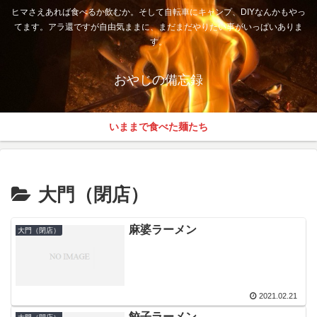
ヒマさえあれば食べるか飲むか。そして自転車にキャンプ、DIYなんかもやっ
てます。アラ還ですが自由気ままに、まだまだやりたい事がいっぱいありま
す。
おやじの備忘録
いままで食べた麺たち
大門（閉店）
麻婆ラーメン
大門（閉店）
2021.02.21
餃子ラーメン