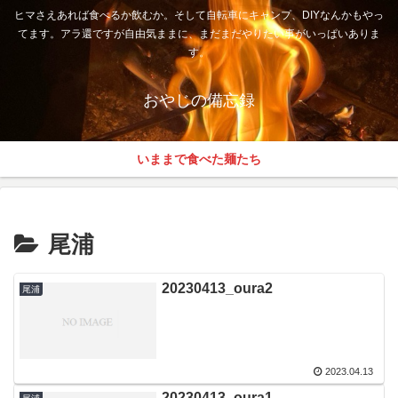
ヒマさえあれば食べるか飲むか。そして自転車にキャンプ、DIYなんかもやっ
てます。アラ還ですが自由気ままに、まだまだやりたい事がいっぱいありま
す。
おやじの備忘録
いままで食べた麺たち
尾浦
20230413_oura2
尾浦
2023.04.13
20230413_oura1