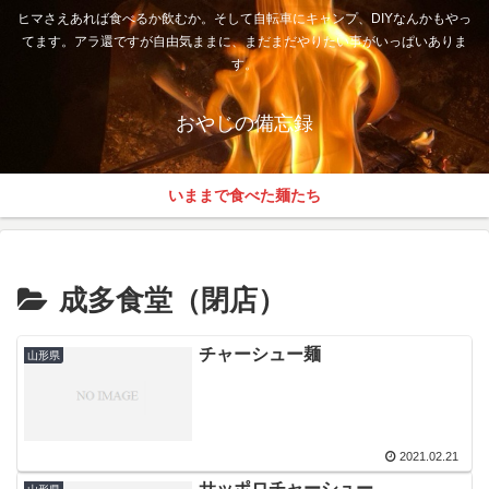
ヒマさえあれば食べるか飲むか。そして自転車にキャンプ、DIYなんかもやっ
てます。アラ還ですが自由気ままに、まだまだやりたい事がいっぱいありま
す。
おやじの備忘録
いままで食べた麺たち
成多食堂（閉店）
チャーシュー麺
山形県
2021.02.21
サッポロチャーシュー