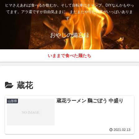
ヒマさえあれば食べるか飲むか。そして自転車にキャンプ、DIYなんかもやっ
てます。アラ還ですが自由気ままに、まだまだやりたい事がいっぱいありま
す。
おやじの備忘録
いままで食べた麺たち
蔵花
蔵花ラーメン 鷄ごぼう 中盛り
山形県
2021.02.13