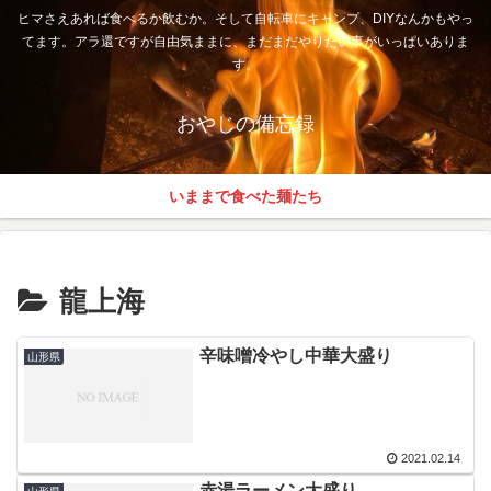
ヒマさえあれば食べるか飲むか。そして自転車にキャンプ、DIYなんかもやっ
てます。アラ還ですが自由気ままに、まだまだやりたい事がいっぱいありま
す。
おやじの備忘録
いままで食べた麺たち
龍上海
辛味噌冷やし中華大盛り
山形県
2021.02.14
赤湯ラーメン大盛り