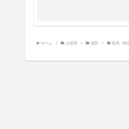
ホーム
山形県
酒田
龍馬（閉