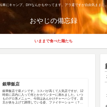
転車にキャンプ、DIYなんかもやってます。アラ還ですが自由気ままに
おやじの備忘録
いままで食べた麺たち
銀華飯店
銀華飯店で昼メシです。コスパが高くて人気店ですが、12
時前に店内に入って何とかカウンターに座れました。いつ
ものデロ系メニュー、今回はあんかけチャーハンです。店
主が炎を上げて調理している姿、ファイヤーショー（？）
をほとんど毎回見る事が出来ます...