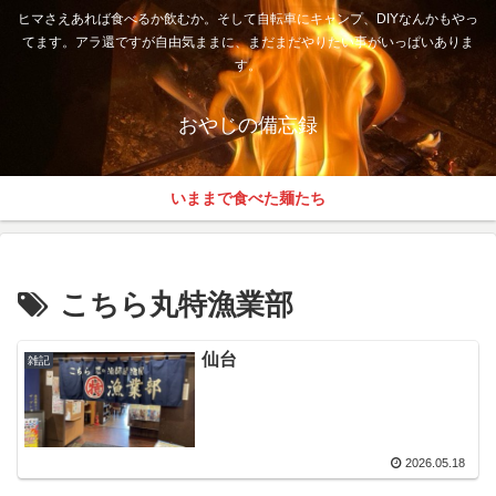
ヒマさえあれば食べるか飲むか。そして自転車にキャンプ、DIYなんかもやっ
てます。アラ還ですが自由気ままに、まだまだやりたい事がいっぱいありま
す。
おやじの備忘録
いままで食べた麺たち
こちら丸特漁業部
仙台
雑記
2026.05.18