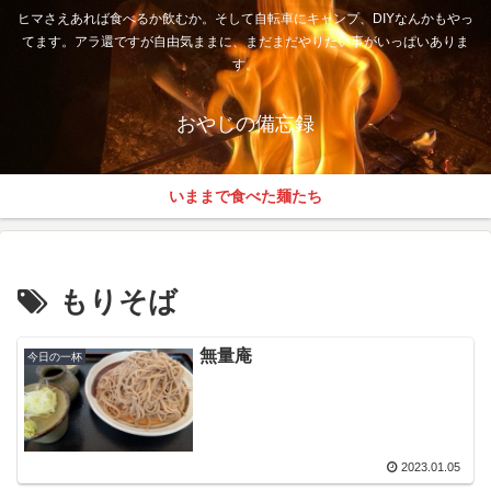
ヒマさえあれば食べるか飲むか。そして自転車にキャンプ、DIYなんかもやっ
てます。アラ還ですが自由気ままに、まだまだやりたい事がいっぱいありま
す。
おやじの備忘録
いままで食べた麺たち
もりそば
無量庵
今日の一杯
2023.01.05