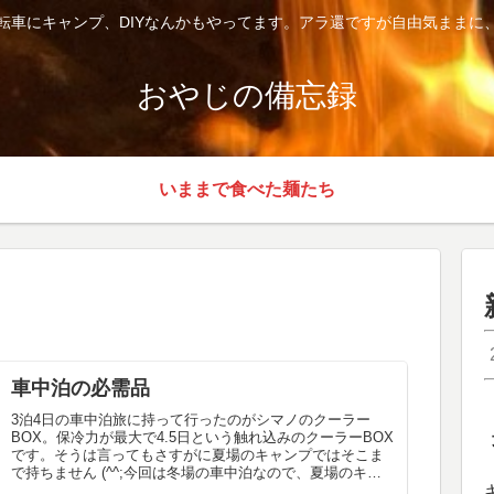
転車にキャンプ、DIYなんかもやってます。アラ還ですが自由気ままに
おやじの備忘録
いままで食べた麺たち
車中泊の必需品
3泊4日の車中泊旅に持って行ったのがシマノのクーラー
BOX。保冷力が最大で4.5日という触れ込みのクーラーBOX
です。そうは言ってもさすがに夏場のキャンプではそこま
で持ちません (^^;今回は冬場の車中泊なので、夏場のキャ
ンプとは条件が全然...