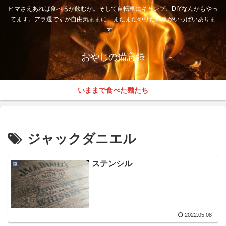
ヒマさえあれば食べるか飲むか。そして自転車にキャンプ、DIYなんかもやっ
てます。アラ還ですが自由気ままに、まだまだやりたい事がいっぱいありま
す。
おやじの備忘録
いままで食べた麺たち
ジャックダニエル
ステンシル
車
2022.05.08