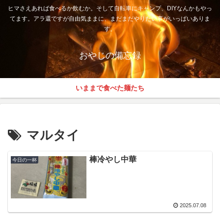
ヒマさえあれば食べるか飲むか。そして自転車にキャンプ、DIYなんかもやっ
てます。アラ還ですが自由気ままに、まだまだやりたい事がいっぱいありま
す。
おやじの備忘録
いままで食べた麺たち
マルタイ
棒冷やし中華
今日の一杯
2025.07.08