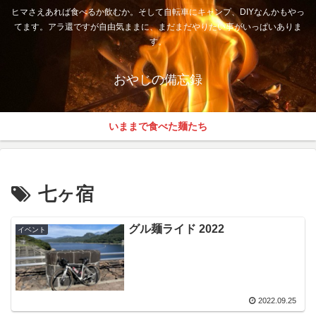
ヒマさえあれば食べるか飲むか。そして自転車にキャンプ、DIYなんかもやっ
てます。アラ還ですが自由気ままに、まだまだやりたい事がいっぱいありま
す。
おやじの備忘録
いままで食べた麺たち
七ヶ宿
グル麺ライド 2022
イベント
2022.09.25