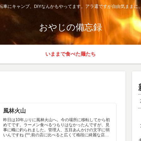
転車にキャンプ、DIYなんかもやってます。アラ還ですが自由気ままに
おやじの備忘録
いままで食べた麺たち
風林火山
昨日は10年ぶりに風林火山へ。今の場所に移転してから初
めてです。ラーメン食べるつもりはなかったんですが、見
事に幟に釣られました。管理人、五目あんかけの文字に弱
いんですね (^^;前の店に比べると広くて格段に綺麗な店に
なってました。オーダーは...