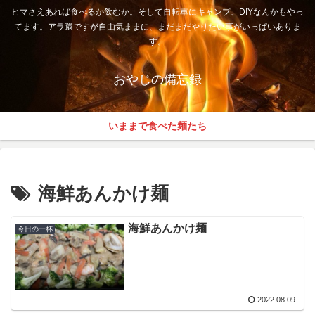
ヒマさえあれば食べるか飲むか。そして自転車にキャンプ、DIYなんかもやっ
てます。アラ還ですが自由気ままに、まだまだやりたい事がいっぱいありま
す。
おやじの備忘録
いままで食べた麺たち
海鮮あんかけ麺
海鮮あんかけ麺
今日の一杯
2022.08.09