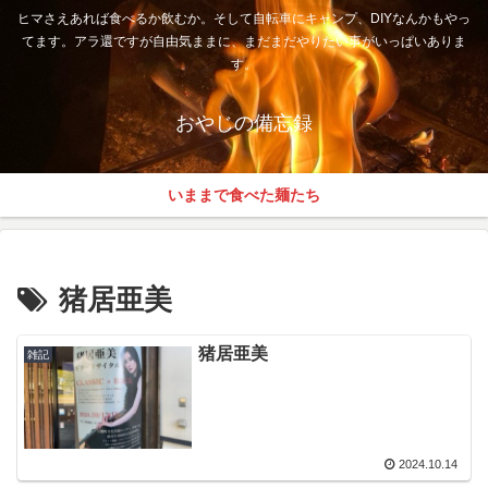
ヒマさえあれば食べるか飲むか。そして自転車にキャンプ、DIYなんかもやっ
てます。アラ還ですが自由気ままに、まだまだやりたい事がいっぱいありま
す。
おやじの備忘録
いままで食べた麺たち
猪居亜美
猪居亜美
雑記
2024.10.14