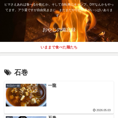
ヒマさえあれば食べるか飲むか。そして自転車にキャンプ、DIYなんかもやっ
てます。アラ還ですが自由気ままに、まだまだやりたい事がいっぱいありま
す。
おやじの備忘録
いままで食べた麺たち
石巻
一龍
今日の一杯
2026.05.03
石巻