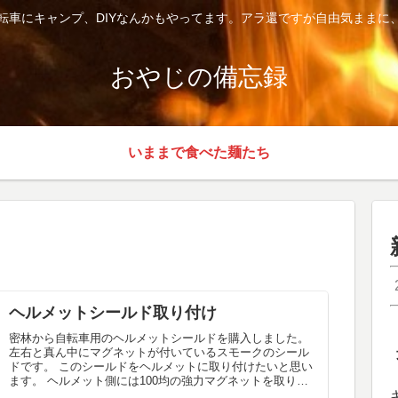
転車にキャンプ、DIYなんかもやってます。アラ還ですが自由気ままに
おやじの備忘録
いままで食べた麺たち
ヘルメットシールド取り付け
密林から自転車用のヘルメットシールドを購入しました。
左右と真ん中にマグネットが付いているスモークのシール
ドです。 このシールドをヘルメットに取り付けたいと思い
ます。 ヘルメット側には100均の強力マグネットを取り付
けます。 まずはヘルメッ...