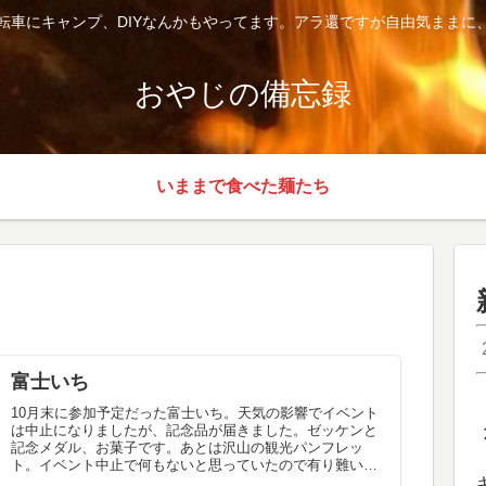
転車にキャンプ、DIYなんかもやってます。アラ還ですが自由気ままに
おやじの備忘録
いままで食べた麺たち
富士いち
10月末に参加予定だった富士いち。天気の影響でイベント
は中止になりましたが、記念品が届きました。ゼッケンと
記念メダル、お菓子です。あとは沢山の観光パンフレッ
ト。イベント中止で何もないと思っていたので有り難いで
すね。来年もエントリーしたいと思...