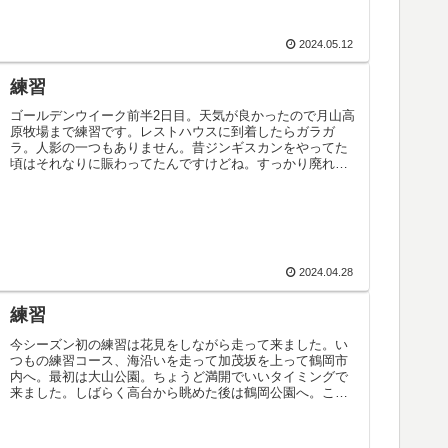
2024.05.12
練習
ゴールデンウイーク前半2日目。天気が良かったので月山高
原牧場まで練習です。レストハウスに到着したらガラガ
ラ。人影の一つもありません。昔ジンギスカンをやってた
頃はそれなりに賑わってたんですけどね。すっかり廃れて
しまった感じで残念です (._....
2024.04.28
練習
今シーズン初の練習は花見をしながら走って来ました。い
つもの練習コース、海沿いを走って加茂坂を上って鶴岡市
内へ。最初は大山公園。ちょうど満開でいいタイミングで
来ました。しばらく高台から眺めた後は鶴岡公園へ。ここ
も満開。天気が良かったのですごい...