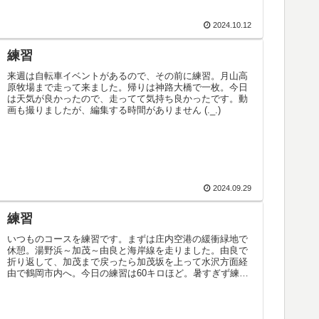
2024.10.12
練習
来週は自転車イベントがあるので、その前に練習。月山高
原牧場まで走って来ました。帰りは神路大橋で一枚。今日
は天気が良かったので、走ってて気持ち良かったです。動
画も撮りましたが、編集する時間がありません (._.)
2024.09.29
練習
いつものコースを練習です。まずは庄内空港の緩衝緑地で
休憩。湯野浜～加茂～由良と海岸線を走りました。由良で
折り返して、加茂まで戻ったら加茂坂を上って水沢方面経
由で鶴岡市内へ。今日の練習は60キロほど。暑すぎず練習
には丁度いい気温でした。走った...