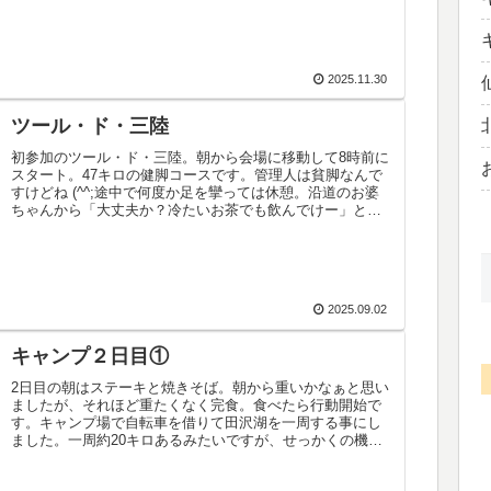
2025.11.30
ツール・ド・三陸
初参加のツール・ド・三陸。朝から会場に移動して8時前に
スタート。47キロの健脚コースです。管理人は貧脚なんで
すけどね (^^;途中で何度か足を攣っては休憩。沿道のお婆
ちゃんから「大丈夫か？冷たいお茶でも飲んでけー」と有
難い気遣い。「もっと飲...
2025.09.02
キャンプ２日目①
2日目の朝はステーキと焼きそば。朝から重いかなぁと思い
ましたが、それほど重たくなく完食。食べたら行動開始で
す。キャンプ場で自転車を借りて田沢湖を一周する事にし
ました。一周約20キロあるみたいですが、せっかくの機会
ですからね。いつもの自転車と...