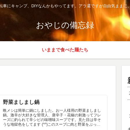
転車にキャンプ、DIYなんかもやってます。アラ還ですが自由気ままに
おやじの備忘録
いままで食べた麺たち
野菜ましまし鍋
晩メシは簡単に鍋にしました。お一人様用の野菜ましまし
鍋。激辛が大好きな管理人、唐辛子・花椒の刺激ってフレ
ーズに釣られて辛シビの味噌味スープです。見た目は辛そ
うな地獄色をしてます (^^)このスープに肉と野菜をぶっ込
んで地獄鍋の完成です。鍋っ...