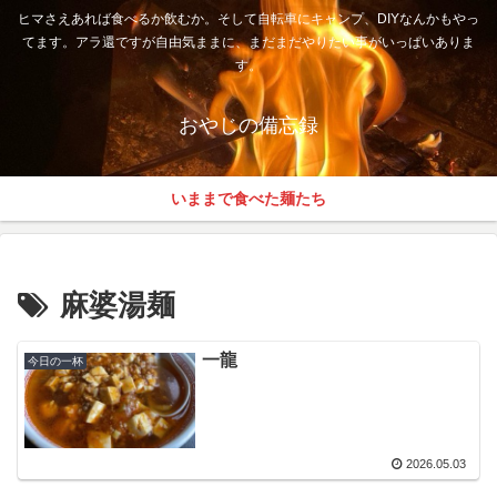
ヒマさえあれば食べるか飲むか。そして自転車にキャンプ、DIYなんかもやっ
てます。アラ還ですが自由気ままに、まだまだやりたい事がいっぱいありま
す。
おやじの備忘録
いままで食べた麺たち
麻婆湯麺
一龍
今日の一杯
2026.05.03