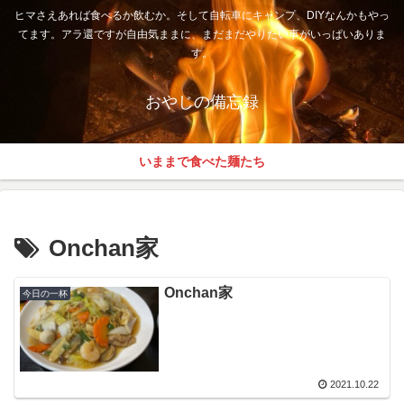
ヒマさえあれば食べるか飲むか。そして自転車にキャンプ、DIYなんかもやっ
てます。アラ還ですが自由気ままに、まだまだやりたい事がいっぱいありま
す。
おやじの備忘録
いままで食べた麺たち
Onchan家
Onchan家
今日の一杯
2021.10.22