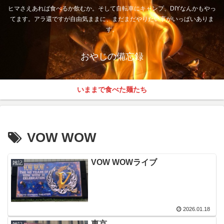
ヒマさえあれば食べるか飲むか。そして自転車にキャンプ、DIYなんかもやっ
てます。アラ還ですが自由気ままに、まだまだやりたい事がいっぱいありま
す。
おやじの備忘録
いままで食べた麺たち
VOW WOW
VOW WOWライブ
雑記
2026.01.18
東京