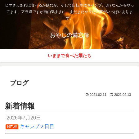
ヒマさえあれば食べるか飲むか。そして自転車にキャンプ、DIYなんかもやっ
てます。アラ還ですが自由気ままに、まだまだやりたい事がいっぱいありま
す。
おやじの備忘録
いままで食べた麺たち
ブログ
2021.02.11
2021.02.13
新着情報
2026年7月20日
キャンプ２日目
NEW!