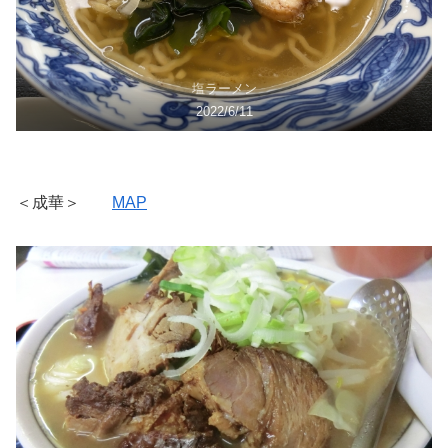
塩ラーメン
2022/6/11
＜成華＞
MAP