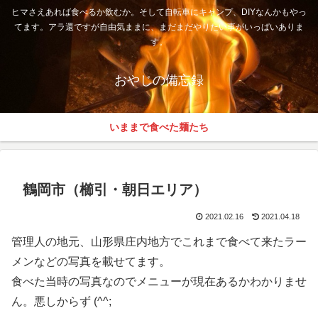
ヒマさえあれば食べるか飲むか。そして自転車にキャンプ、DIYなんかもやっ
てます。アラ還ですが自由気ままに、まだまだやりたい事がいっぱいありま
す。
おやじの備忘録
いままで食べた麺たち
鶴岡市（櫛引・朝日エリア）
2021.02.16
2021.04.18
管理人の地元、山形県庄内地方でこれまで食べて来たラー
メンなどの写真を載せてます。
食べた当時の写真なのでメニューが現在あるかわかりませ
ん。悪しからず (^^;