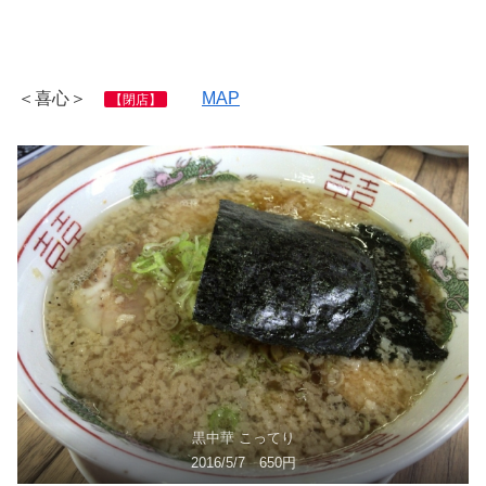
＜喜心＞
MAP
【閉店】
黒中華 こってり
2016/5/7 650円