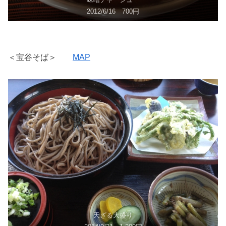
2012/6/16 700円
＜宝谷そば＞
MAP
天ざる大盛り