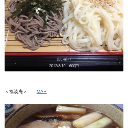
合い盛り
2012/8/10 600円
＜福湊庵＞
MAP