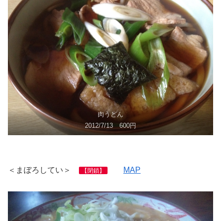
肉うどん
2012/7/13 600円
＜まぼろしてい＞
MAP
【閉鎖】