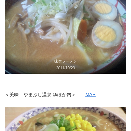
味噌ラーメン
2011/10/23
＜美味 やまぶし温泉 ゆぽか内＞
MAP