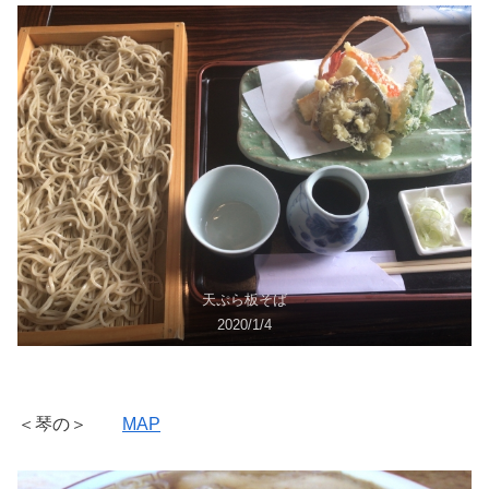
天ぷら板そば
2020/1/4
＜琴の＞
MAP