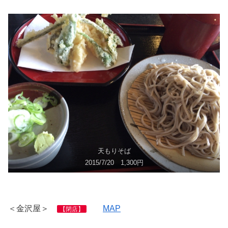
天もりそば
2015/7/20 1,300円
＜金沢屋＞
MAP
【閉店】