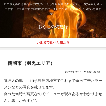
ヒマさえあれば食べるか飲むか。そして自転車にキャンプ、DIYなんかもやっ
てます。アラ還ですが自由気ままに、まだまだやりたい事がいっぱいありま
す。
おやじの備忘録
いままで食べた麺たち
鶴岡市（羽黒エリア）
2021.02.16
2021.04.18
管理人の地元、山形県庄内地方でこれまで食べて来たラー
メンなどの写真を載せてます。
食べた当時の写真なのでメニューが現在あるかわかりませ
ん。悪しからず (^^;