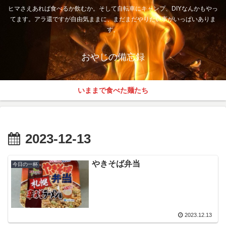
ヒマさえあれば食べるか飲むか。そして自転車にキャンプ、DIYなんかもやっ
てます。アラ還ですが自由気ままに、まだまだやりたい事がいっぱいありま
す。
おやじの備忘録
いままで食べた麺たち
2023-12-13
やきそば弁当
今日の一杯
2023.12.13