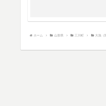
ホーム
山形県
三川町
大漁（