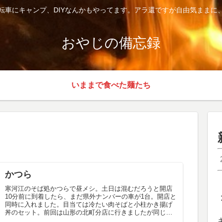
転車にキャンプ、DIYなんかもやってます。アラ還ですが自由気ままに
おやじの備忘録
いままで食べた麺たち
かつら
寒河江のそば処かつらで昼メシ。土日は混むだろうと開店
10分前に到着したら、まだ県外ナンバーの車が1台。開店と
同時に入れました。目当ては冷たい肉そばと小柱かき揚げ
丼のセット。前回は山形の北町分店に行きましたが同じメ
ニュー。やっぱり肉そばは冷や...