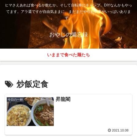
ヒマさえあれば食べるか飲むか。そして自転車にキャンプ、DIYなんかもやっ
てます。アラ還ですが自由気ままに、まだまだやりたい事がいっぱいありま
す。
おやじの備忘録
いままで食べた麺たち
炒飯定食
昇龍閣
今日の一杯
2021.10.08