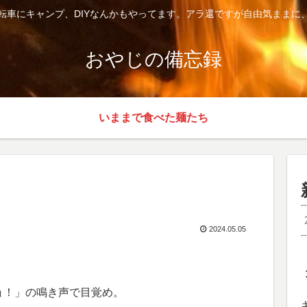
転車にキャンプ、DIYなんかもやってます。アラ還ですが自由気ままに
おやじの備忘録
いままで食べた麺たち
2024.05.05
ョ！」の鳴き声で目覚め。