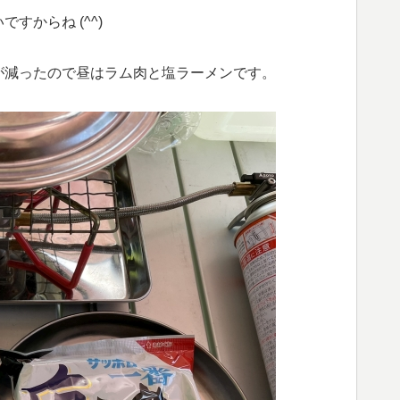
からね (^^)
が減ったので昼はラム肉と塩ラーメンです。