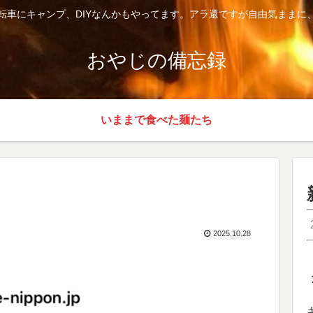
転車にキャンプ、DIYなんかもやってます。アラ還ですが自由気ままに
おやじの備忘録
いままで食べた麺たち
2025.10.28