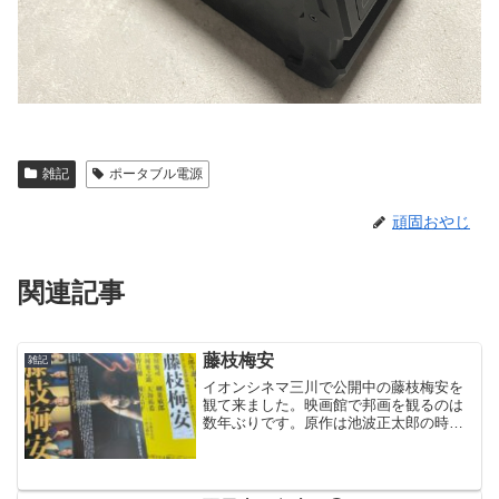
雑記
ポータブル電源
頑固おやじ
関連記事
藤枝梅安
雑記
イオンシネマ三川で公開中の藤枝梅安を
観て来ました。映画館で邦画を観るのは
数年ぶりです。原作は池波正太郎の時代
小説。現在公開しているのは2部作の第1
部です。よくある時代劇とは少し違い、
面白い作品でした。料金は通常1,700円で
すが、年寄り割引...