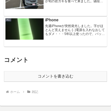
が旬の岩ガキを食べて来ました。値段は1
個650円から900円くらいまで、50円刻み
で売ってました。せっかくなので700円
×1個、800円×1個を注文。合計1,500円...
iPhone
雑記
先週iPhoneが突然発光しました。字がほ
とんど見えません (··)電源を入れなおして
もダメ・・・5年以上使ったので、バッテ
リーはそろそろダメかもと思ってたんで
すけどね。まさかの液晶がダメになりま
した (._.)液晶交換の店を探したらイオ
ン...
コメント
コメントを書き込む
ホーム
雑記