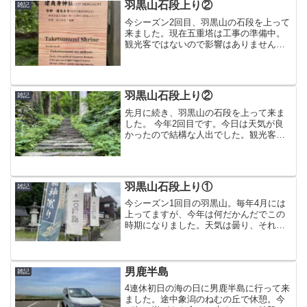
羽黒山石段上り②
雑記
今シーズン2回目、羽黒山の石段を上って
来ました。現在五重塔は工事の準備中。
観光客ではないので影響はありません
(^^)いつものように一目散に頂上を目指し
て上りました。来週は今シーズン初のサ
イクルイベントがあるので健脚祈願で
す。貧脚から健脚に...
羽黒山石段上り②
雑記
先月に続き、羽黒山の石段を上って来ま
した。 今年2回目です。今日は天気が良
かったので結構な人出でした。観光客も
増えているように感じました。風が強く
て自転車に乗れない日は石段上りもアリ
かもです。
羽黒山石段上り①
雑記
今シーズン1回目の羽黒山。毎年4月には
上ってますが、今年は何だかんだでこの
時期になりました。天気は曇り、それで
も午前中から気温が上がってます。石段
上りで一番キツイ坂ですね。上り始めて
40分ほどで山頂へ。出羽三山神社はスル
ーして、いつもの神社...
男鹿半島
雑記
4連休初日の海の日に男鹿半島に行って来
ました。途中象潟のねむの丘で休憩。今