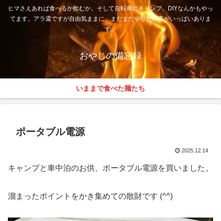
ヒマさえあれば食べるか飲むか。そして自転車にキャンプ、DIYなんかもやっ
てます。アラ還ですが自由気ままに、まだまだやりたい事がいっぱいありま
す。
おやじの備忘録
いままで食べた麺たち
ポータブル電源
2025.12.14
キャンプと車中泊のお供、ポータブル電源を買いました。
溜まったポイントをかき集めての散財です (^^)