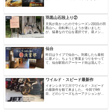
クションは見応え十分、プレミアムポッ
プコーンのメロンを食べながらすっかり
見入ってました。55歳以上は毎回1,100円
で観...
羽黒山石段上り②
雑記
天気が良かったので今シーズン2回目の羽
黒山へ。自転車にしようか迷いました
が、猛暑なので山を選択です。昼メシを
食べてから行ったので、体重が重くなっ
たみたいで上りがキツかったです (^^)頂
上に着いたらいつものように健脚祈願。
前に来た時よりも供...
仙台
雑記
昨日はライブで仙台へ。到着したら最初
に昼メシ。ちょうど青葉まつりをやって
て、仙台駅前のアーケード街は混んでま
した。いろいろ店を探して昼から飲める
店へ。仙台駅前のこちら丸特漁業部で
す。生ビールがなんと一杯199円の衝撃価
格 (··)お祭り価格...
ワイルド・スピード最新作
雑記
イオンシネマ三川でワイルド・スピード
の最新作を観て来ました。 今回で9作
目、どのシリーズもカーアクションが最
高です。通常は1,700円ですが、毎週月曜
日はハッピーマンデー料金で1,100円。知
りませんでした。600円も安く観れるのは
いいです...