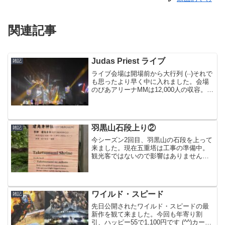
関連記事
Judas Priest ライブ
雑記
ライブ会場は開場前から大行列 (··)それで
も思ったより早く中に入れました。会場
のぴあアリーナMMは12,000人の収容。座
席は1階のアリーナ席です。19時30分に予
定通り開演。始まってしまえば案の定オ
ールスタンディング状態です (^^)や...
羽黒山石段上り②
雑記
今シーズン2回目、羽黒山の石段を上って
来ました。現在五重塔は工事の準備中。
観光客ではないので影響はありません
(^^)いつものように一目散に頂上を目指し
て上りました。来週は今シーズン初のサ
イクルイベントがあるので健脚祈願で
す。貧脚から健脚に...
ワイルド・スピード
雑記
先日公開されたワイルド・スピードの最
新作を観て来ました。今回も年寄り割
引、ハッピー55で1,100円です (^^)カーア