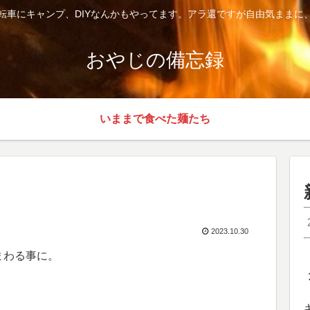
転車にキャンプ、DIYなんかもやってます。アラ還ですが自由気ままに
おやじの備忘録
いままで食べた麺たち
2023.10.30
まわる事に。