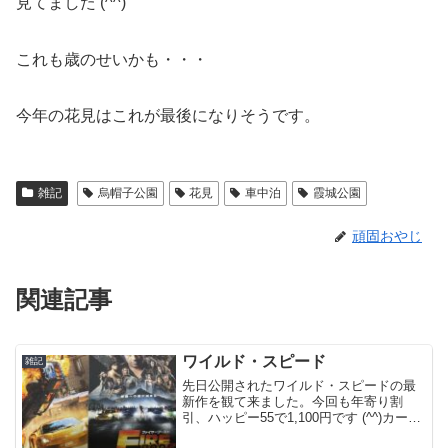
見てました (^^)
これも歳のせいかも・・・
今年の花見はこれが最後になりそうです。
雑記
烏帽子公園
花見
車中泊
霞城公園
頑固おやじ
関連記事
ワイルド・スピード
雑記
先日公開されたワイルド・スピードの最
新作を観て来ました。今回も年寄り割
引、ハッピー55で1,100円です (^^)カーア
クションは見応え十分、プレミアムポッ