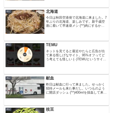
プコーンのメロンを食べながらすっかり
見入ってました。55歳以上は毎回1,100円
で観...
北海道
雑記
今日は秋田空港発で北海道に来ました。7
年ぶりの北海道、楽しみです。新千歳空
港に着いて早速昼メシ (^^)肉にするかラ
ーメンにするか、それとも海鮮か・・・
食の宝庫、何を食べるか迷います。どれ
も捨て難いけどジンギスカンにしまし
た。とりあえずサッ...
TEMU
雑記
ネットを見てると最近やたらと広告が出
て来る怪しげなサイト。95%オフってど
う考えても怪しい (··)TEMUというサイ
ト。怪しさからすると中華系か
な・・・？商品の種類が結構あって、確
かに値段が安い。でもやっぱり怪しい (··)
それでも安さに...
献血
雑記
昨日は献血に行って来ました。せっかく
招待メールも来た事だし。いつものよう
に開店ダッシュ (^^)400mlを採血して来ま
した。今回で103回目。まだまだ頑張りま
す。
枝豆
雑記