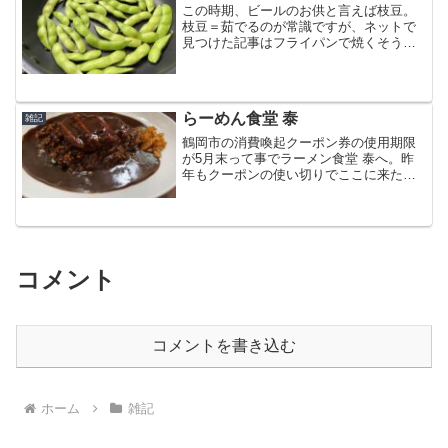
この時期、ビールのお供と言えば枝豆。
枝豆＝茹でるのが常識ですが、ネットで
見つけた記事はフライパンで焼くそうで
す。幾つになっても好奇心が旺盛な管理
人は早速試してみました。フライパンに
枝豆を並べて、蓋をして蒸し焼きにしま
す。5分ほど蒸し焼きにし...
らーめん食堂 泰
雑記
鶴岡市の消費喚起クーポン券の使用期限
が5月末って事でラーメン食堂 泰へ。昨
年もクーポンの使い切りでここに来たの
で一年ぶり。前回はチキンカレー、今回
はハンバーグカレーの辛口です。辛そう
な色をしてますが、管理人的にはまだま
だ大丈夫です。もちろん...
コメント
コメントを書き込む
ホーム
雑記