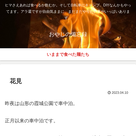
ヒマさえあれば食べるか飲むか。そして自転車にキャンプ、DIYなんかもやっ
てます。アラ還ですが自由気ままに、まだまだやりたい事がいっぱいありま
す。
おやじの備忘録
いままで食べた麺たち
花見
2023.04.10
昨夜は山形の霞城公園で車中泊。
正月以来の車中泊です。