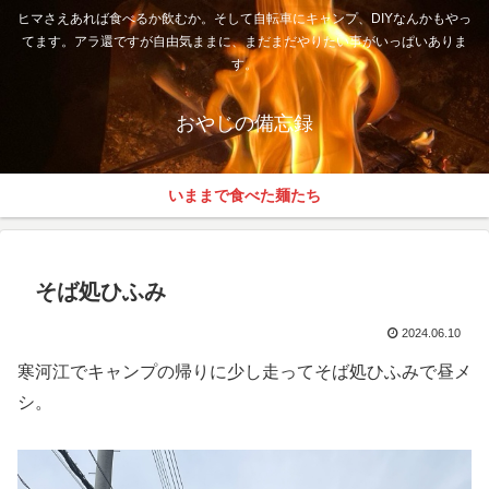
ヒマさえあれば食べるか飲むか。そして自転車にキャンプ、DIYなんかもやっ
てます。アラ還ですが自由気ままに、まだまだやりたい事がいっぱいありま
す。
おやじの備忘録
いままで食べた麺たち
そば処ひふみ
2024.06.10
寒河江でキャンプの帰りに少し走ってそば処ひふみで昼メ
シ。