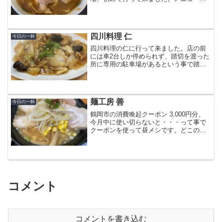
中華そば、煮干し、チャーシューの組み
合わせのようです。今回はリピート率
No.1の煮干中華（改）を注文。（改）が
付くという事は、普通の煮...
四川料理 仁
今日の一杯
四川料理の仁に行って来ました。店の前
には車2台しか停められず、踏切を渡った
所に専用の駐車場があるという事で踏切
を渡ろうとしたら警報音が (._.)とりあえ
ず電車が過ぎるのを待って、踏切を渡っ
て専用駐車場に駐車。車を停めて店まで
歩いて行く途中...
麺工房 善
今日の一杯
鶴岡市の消費喚起クーポン 3,000円分、
今月中に使い切らないと・・・って事で
クーポンを使って昼メシです。どこの店
に行こうか、クーポンが使える店をチェ
ック。麺工房 善に行って来ました。
1,000円以上のメニューを食べないとクー
ポンが使えない...
コメント
コメントを書き込む