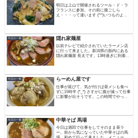
明日は上山で開催されるツール・ド・ラ
フランスに参加。その前に腹ごしら
え・・・って違います (^^)いつものよう
に前日移動して、途中の山辺町にある世
三味（せさみ）で昼メシです。前にYBC
山形放送のピヨ卵でも紹介された店。看
板はOMダイニング・...
隠れ家麺屋
今日の一杯
以前テレビで紹介されていたラーメン店
に行って来ました。新潟県の胎内にある
隠れ家麺屋 長太です。13時過ぎに到着し
ましたが、まだ6組程の行列が出来てまし
た。お盆の時期もあるせいか、県外ナン
バーの車が多かったような気がします。
それでも15分くら...
らーめん屋です
今日の一杯
仕事が延びて、気が付けば昼メシも食べ
ずに15時半 (*_*) さすがに腹が減って仕事
に影響が出そうです。この時間でやって
いる近くのラーメン屋を探したらここが
ヒット。約10年ぶりの 「らーめん屋で
す」 です。店内の印象が前と変わったよ
うな・・...
中華そば 馬場
今日の一杯
今日は酒田で仕事をしてそのまま昼ラ
ー。前から気になっていた中華そばの馬
場、初めて行って来ました。メニューは