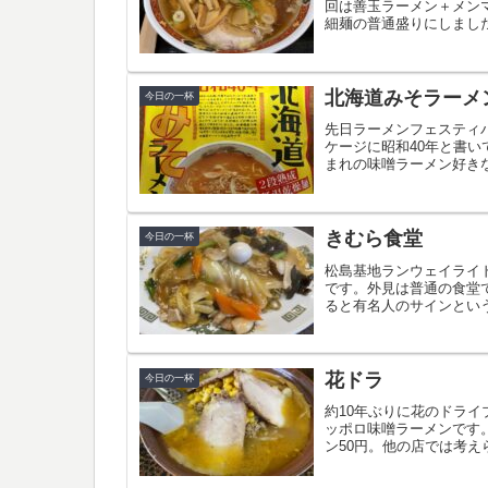
回は善玉ラーメン＋メン
細麺の普通盛りにしまし
十...
北海道みそラーメ
今日の一杯
先日ラーメンフェスティ
ケージに昭和40年と書い
まれの味噌ラーメン好き
は乾...
きむら食堂
今日の一杯
松島基地ランウェイライ
です。外見は普通の食堂
ると有名人のサインという
ィ...
花ドラ
今日の一杯
約10年ぶりに花のドラ
ッポロ味噌ラーメンです
ン50円。他の店では考えら