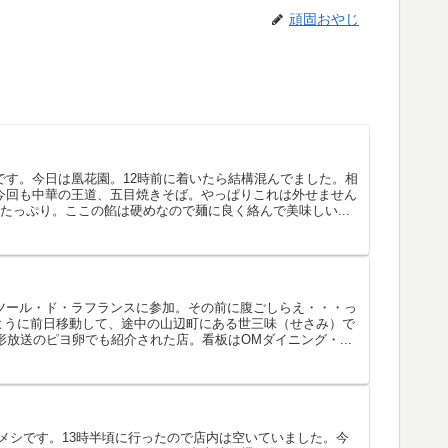
頑固おやじ
です。今日は凰花園。12時前に着いたら結構混んでました。相
今回も中華の王道、五目焼きそば。やっぱりこれは外せません
餡がたっぷり。ここの餡は硬めなので麺に良く絡んで美味しい...
ツール・ド・ラフランスに参加。その前に腹ごしらえ・・・っ
ものように前日移動して、途中の山辺町にある世三味（せさみ）で
形放送のピヨ卵でも紹介された店。看板はOMダイニング・...
昼メシです。13時半頃に行ったので店内は空いていました。今