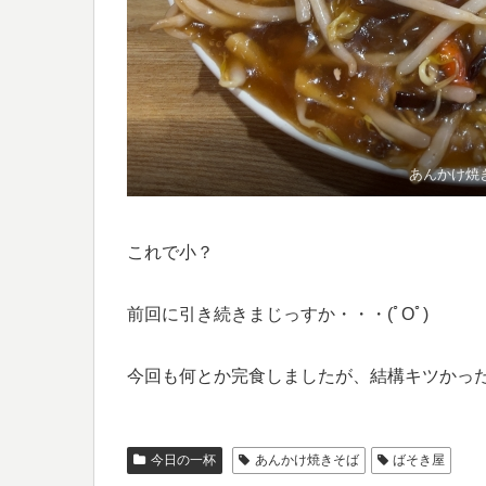
あんかけ焼
これで小？
前回に引き続きまじっすか・・・(ﾟOﾟ)
今回も何とか完食しましたが、結構キツかっ
今日の一杯
あんかけ焼きそば
ばそき屋