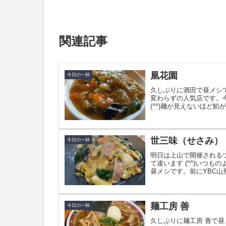
関連記事
凰花園
今日の一杯
久しぶりに酒田で昼メシ
変わらずの人気店です。
(^^)麺が見えないほど
世三味（せさみ）
今日の一杯
明日は上山で開催される
て違います (^^)いつ
昼メシです。前にYBC山
麺工房 善
今日の一杯
久しぶりに麺工房 善で