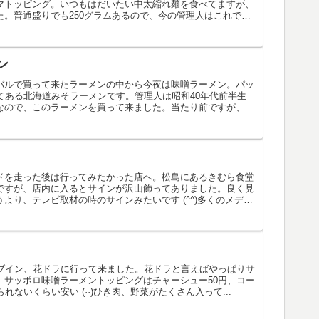
マトッピング。いつもはだいたい中太縮れ麺を食べてますが、
た。普通盛りでも250グラムあるので、今の管理人はこれでも
ン
バルで買って来たラーメンの中から今夜は味噌ラーメン。パッ
てある北海道みそラーメンです。管理人は昭和40年代前半生
なので、このラーメンを買って来ました。当たり前ですが、中
ドを走った後は行ってみたかった店へ。松島にあるきむら食堂
ですが、店内に入るとサインが沢山飾ってありました。良く見
より、テレビ取材の時のサインみたいです (^^)多くのメデ
イブイン、花ドラに行って来ました。花ドラと言えばやっぱりサ
。サッポロ味噌ラーメントッピングはチャーシュー50円、コー
れないくらい安い (··)ひき肉、野菜がたくさん入って...