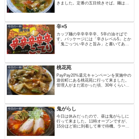
きました。定番の五目焼きそば。麺は柔
らかくて、餡は出汁が強め。昔と変わっ
たような・・・？7年も前だと記憶も曖昧
(^^;帰り際に三角くじを引いて餃子無料券
をゲットしま...
辛×5
今日の一杯
カップ麺の辛辛辛辛辛、5辛の油そばで
す。パッケージには「辛さレベル5」とか
「鬼ごっつい辛さと旨み」と書いてあ
り、いかにも辛そうな感じがします。お
湯を注いで5分、ソースを混ぜてマヨビー
ムをかけて完成。一口食べた感想は、旨
みはあるけど「鬼ごっつ...
桃花苑
今日の一杯
PayPay20%還元キャンペーンを実施中の
遊佐町にある桃花苑に行って来ました。
管理人がまだ若かった頃、30年くらい前
に酒田に同じ名前の中華料理店があった
の覚えていますが今回行った店と関係が
あるのかわかりません。看板に「ラーメ
ンと餃子の店」...
鬼がらし
今日の一杯
今日は休みだったので、昼は鬼がらしに
行って来ました。11時オープンですが、
15分ほど前に到着して車で待機。ラーメ
ン店では久しぶりの一番乗りです (^^)前
回は超辛を食べたので、今回は鬼辛に挑