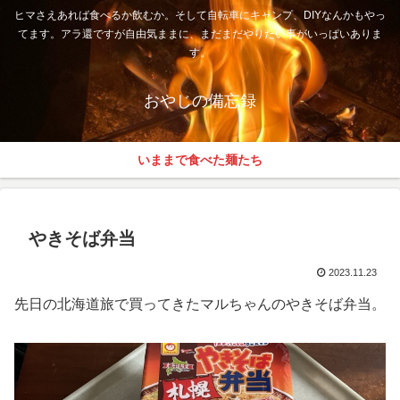
ヒマさえあれば食べるか飲むか。そして自転車にキャンプ、DIYなんかもやっ
てます。アラ還ですが自由気ままに、まだまだやりたい事がいっぱいありま
す。
おやじの備忘録
いままで食べた麺たち
やきそば弁当
2023.11.23
先日の北海道旅で買ってきたマルちゃんのやきそば弁当。