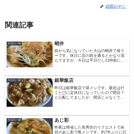
頑固おやじ
関連記事
蛸井
今日の一杯
前から気になっていた大山の蛸井で昼ラ
ーです。休日に店の前を通るとかなり混
んでますが、今日は平日だし11時前に到
着。駐車場も空いてて、すぐカウンター
席に座れました。ここはオム肉チャーハ
ンがSNSで話題になってる店ですね。オ
ム肉チャーハンもいい...
銀華飯店
今日の一杯
昨日は銀華飯店で昼メシです。最近は行
くたびに定休日になっていたので閉店？
と心配してましたが、閉店じゃなくて良
かったです。ここまでコスパがいい店は
なかなかないので、閉店されたら財布が
困ります (^^)今回もデロ系の王道、五目
焼きそばを注文。周...
あじ彩
今日の一杯
昨夜は帰省した長男坊のリクエストで余
目のあじ彩で晩メシです。約7年ぶりに行