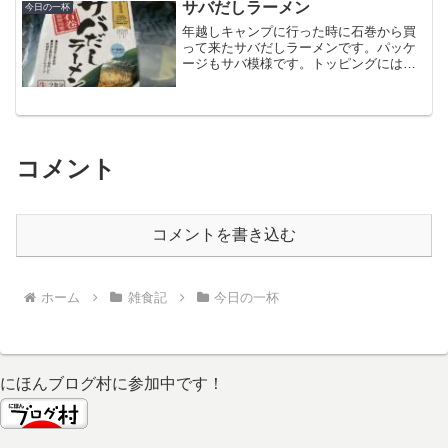
サバだしラーメン
今日の一杯
年越しキャンプに行った時に石巻から買
って来たサバだしラーメンです。パッケ
ージもサバ模様です。トッピングにはサ
バの塩焼き付き (··)サバの味を楽しみたい
ので、余計なトッピングはなしで頂きま
した。
コメント
コメントを書き込む
ホーム
雑食記
今日の一杯
にほんブログ村に参加中です！