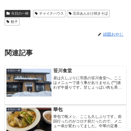
今日の一杯
チャイナハウス
五目あんかけ焼きそば
餃子
頑固おやじ
関連記事
笹川食堂
今日の一杯
昼は久しぶりに羽黒の笹川食堂へ。ここ
はメニューで迷う事がありません (^^)迷
わず中盛りです。甘じょっぱい肉も美味
いけど、ネギも美味かったです。寒い時
に食べるうどんは体が温まりますね。今
年は食生活を少しだけ改善してみようか
と思ってます。ラー...
華包
今日の一杯
華包で晩メシ、ここも久しぶりです。前
回行ったのがコロナ前だったので、メニ
ュー表が変わってました。中華の定番、
五目焼きそばと春巻を食べてきました