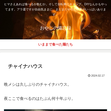
ヒマさえあれば食べるか飲むか。そして自転車にキャンプ、DIYなんかもやっ
てます。アラ還ですが自由気ままに、まだまだやりたい事がいっぱいありま
す。
おやじの備忘録
いままで食べた麺たち
チャイナハウス
2024.02.17
晩メシは久しぶりのチャイナハウス。
夜ここで食べるのはたぶん何十年ぶり。