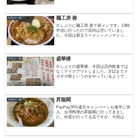
が、焼きそばは以前と麺が変わったよう
な気がします。五目餡も以前よりもゆる
くなったというか、水っぽく...
麺工房 善
今日の一杯
久しぶりに麺工房 善で昼メシです。13時
半頃に行ったので店内は空いていまし
た。今回は善玉ラーメン＋メンマトッピ
ング。いつもはだいたい中太縮れ麺を食
べてますが、細麺の普通盛りにしまし
た。普通盛りでも250グラムあるので、今
の管理人はこれでも十...
盛華楼
今日の一杯
久しぶりの盛華楼。今回は店内飲食では
なくテイクアウトしました。3/12までメ
ガギガ祭というのをやっているようで
す。メニューはやっぱりデロ (^^;両面焼
きそばのメガ盛りを事前に電話で予約し
ておきました。2人前は通常1,800円のと
ころ、1,...
昇龍閣
今日の一杯
PayPay30%還元キャンペーンも後半に突
入、台湾料理の昇龍閣に行ってきまし
た。何度か行ってる店ですが、今回は初
めての定食メニュー、炒飯定食を食べて
きました。ラーメン＋炒飯＋唐揚げ、メ
ニューの写真を見ると軽く食べられそう
だったので頼んだも...