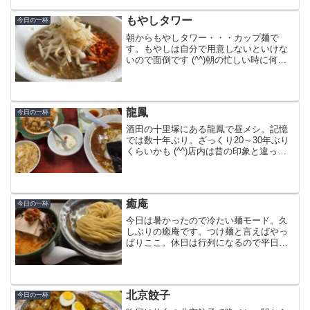
1,000円以上のメニューを食べないとクー
ポンが使えない...
もやしタワー
今日の一杯
朝からもやしタワー・・・カップ麺で
す。もやしは自分で用意しないといけな
いので面倒です (^^)朝の忙しい時に何を
やってるんだかと自問自答。見ての通り
麺は少なめ。この上にもやしタワーを作
るので、麺の量はこの位がちょうどいい
かも・・・小袋は4つ...
龍鳳
今日の一杯
酒田の十里塚にある龍鳳で昼メシ。記憶
では数十年ぶり。ざっくり20～30年ぶり
くらいかも (^^)店内は昔の印象と違って
綺麗になってました。昔の記憶もいい加
減ですが (^^)店内に入って最初に目につ
いたのがランチ。これだけのセットで五
目焼きそ...
癒庵
今日の一杯
今日は暑かったので冷たい麺モード。久
しぶりの癒庵です。つけ麺と言えばやっ
ぱりここ。休日は行列になるので平日し
か行けません。辛味噌つけ麺にピリ辛を
追加。相変わらず食べ応えのある太麺と
濃厚なつけ汁。つけ汁は辛過ぎず、具だ
くさんで普通盛りでも腹一...
北京餃子
今日の一杯