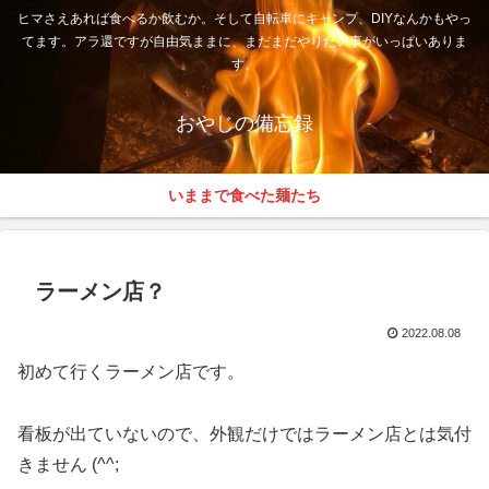
ヒマさえあれば食べるか飲むか。そして自転車にキャンプ、DIYなんかもやっ
てます。アラ還ですが自由気ままに、まだまだやりたい事がいっぱいありま
す。
おやじの備忘録
いままで食べた麺たち
ラーメン店？
2022.08.08
初めて行くラーメン店です。
看板が出ていないので、外観だけではラーメン店とは気付
きません (^^;