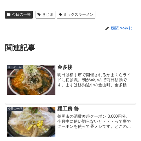
今日の一杯
きじま
ミックスラーメン
頑固おやじ
関連記事
金多楼
今日の一杯
明日は横手市で開催されるかまくらライ
ドに初参戦。朝が早いので前日移動で
す。まずは移動途中の金山町、金多楼で
腹ごしらえ。腹が減っては何とやら、で
すからね (^^)一番人気は酸辣湯麺みたい
ですが、明日に備えてスタミナラーメン
にしました。一見辛そ...
麺工房 善
今日の一杯
鶴岡市の消費喚起クーポン 3,000円分、
今月中に使い切らないと・・・って事で
クーポンを使って昼メシです。どこの店
に行こうか、クーポンが使える店をチェ
ック。麺工房 善に行って来ました。