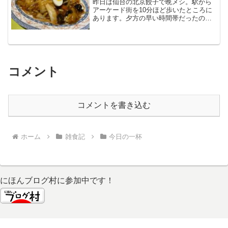
昨日は仙台の北京餃子で晩メシ。駅から
アーケード街を10分ほど歩いたところに
あります。夕方の早い時間帯だったの
で、混まずに入店です。目当てはテレビ
でも紹介されてる名物のジャンボ広東焼
きそば。五目焼きそばの特盛りサイズで
す。確かにデカいけど、ラ...
コメント
コメントを書き込む
ホーム
雑食記
今日の一杯
にほんブログ村に参加中です！