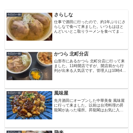
さらしな
今日の一杯
仕事で酒田に行ったので、約1年ぶりにさ
らしなで食べて来ました。いつもはほと
んどいいとこ取りラーメンを食べてます
が、今回はワンタンチャーシューを注
文。スープは醤油か塩、麺は細麺か太麺
を選べるので、塩の細麺にしました。ワ
ンタンチャーシューチャー...
かつら 北町分店
今日の一杯
山形市にあるかつら 北町分店に行って来
ました。11時開店ですが、開店前から行
列が出来る人気店です。管理人は10時40
分頃に並んだので、開店と同時にカウン
ターに座れました。メニューは最初から
決めていた冷たい肉そばと小柱丼。これ
がセットになった...
風味屋
今日の一杯
先月酒田にオープンした中華美食 風味屋
に行って来ました。以前は台湾料理の昇
龍閣があった場所。昇龍閣はお気に入り
の店だったので閉店は残念でしたが、オ
ープンしたのは嬉しい中華料理店。800円
以上を注文するとカウンターにある料理
がサービスになるみ...
飛来
今日の一杯