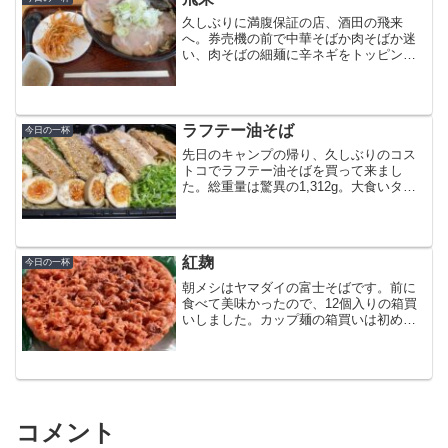
久しぶりに満腹保証の店、酒田の飛来
へ。券売機の前で中華そばか肉そばか迷
い、肉そばの細麺に辛ネギをトッピング
です。普通盛りが250グラム、大盛りが
1.5倍の375グラム。その上が2玉で500グ
ラム (ﾟOﾟ)いくら満腹保証と言われても
管理人の...
ラフテー油そば
今日の一杯
先日のキャンプの帰り、久しぶりのコス
トコでラフテー油そばを買って来まし
た。総重量は驚異の1,312g。大食いタレ
ントじゃあるまいし、凡人が一回で食べ
切れる量じゃありません (··)賞味期限は3
日間あるので、皿に小分けして頂きま
す。管理人の腹...
紅麹
今日の一杯
朝メシはヤマダイの富士そばです。前に
食べて美味かったので、12個入りの箱買
いしました。カップ麺の箱買いは初めて
(^^)紅生姜の天ぷらが美味いんですが、い
かにも着色しましたって感じの紅色 (··)原
料を見たら世間を賑わせてる紅麹の文字
が (...
コメント