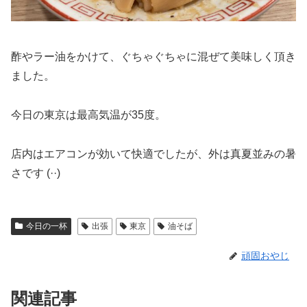
酢やラー油をかけて、ぐちゃぐちゃに混ぜて美味しく頂き
ました。
今日の東京は最高気温が35度。
店内はエアコンが効いて快適でしたが、外は真夏並みの暑
さです (··)
今日の一杯
出張
東京
油そば
頑固おやじ
関連記事