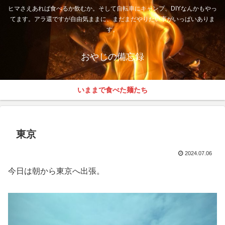
ヒマさえあれば食べるか飲むか。そして自転車にキャンプ、DIYなんかもやっ
てます。アラ還ですが自由気ままに、まだまだやりたい事がいっぱいありま
す。
おやじの備忘録
いままで食べた麺たち
東京
2024.07.06
今日は朝から東京へ出張。