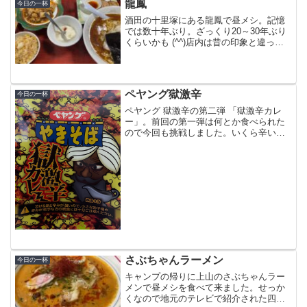
龍鳳
今日の一杯
酒田の十里塚にある龍鳳で昼メシ。記憶
では数十年ぶり。ざっくり20～30年ぶり
くらいかも (^^)店内は昔の印象と違って
綺麗になってました。昔の記憶もいい加
減ですが (^^)店内に入って最初に目につ
いたのがランチ。これだけのセットで五
目焼きそ...
ペヤング獄激辛
今日の一杯
ペヤング 獄激辛の第二弾 「獄激辛カレ
ー」。前回の第一弾は何とか食べられた
ので今回も挑戦しました。いくら辛い物
が好きでもさすがに辛い。特に舌が痛
い・・・ウマいとかマズイとかのレベル
ではなく、もはや食べ物じゃないです。
第一弾に引き続き、泣きな...
さぶちゃんラーメン
今日の一杯
キャンプの帰りに上山のさぶちゃんラー
メンで昼メシを食べて来ました。せっか
くなので地元のテレビで紹介された四川