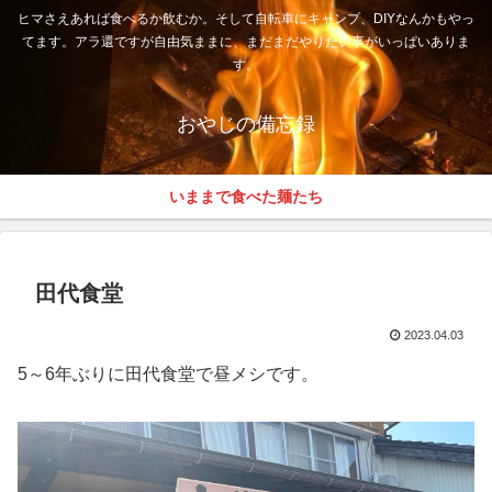
ヒマさえあれば食べるか飲むか。そして自転車にキャンプ、DIYなんかもやっ
てます。アラ還ですが自由気ままに、まだまだやりたい事がいっぱいありま
す。
おやじの備忘録
いままで食べた麺たち
田代食堂
2023.04.03
5～6年ぶりに田代食堂で昼メシです。