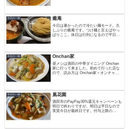
風中華を注文。見るからに濃厚な色をし
ています。四川風だけあって辛みが利い
て、濃厚なごまみそスープでした。
癒庵
今日の一杯
今日は暑かったので冷たい麺モード。久
しぶりの癒庵です。つけ麺と言えばやっ
ぱりここ。休日は行列になるので平日し
か行けません。辛味噌つけ麺にピリ辛を
追加。相変わらず食べ応えのある太麺と
濃厚なつけ汁。つけ汁は辛過ぎず、具だ
くさんで普通盛りでも腹一...
Onchan家
今日の一杯
昼メシは酒田の中華ダイニング Onchan
家に行って来ました。初めて行った店な
ので、読み方は Onchan家＜オンチャン
ヤ＞で合ってるかわかりません。 (^^;と
りあえず中華料理の最強コンビ、五目焼
きそばと春巻を注文。五目焼きそば五目
焼きそ...
凰花園
今日の一杯
酒田市のPayPay30%還元キャンペーンも
明日で終わりですが、明日は平日なので
実質今日が最終日です。付与上限の
10,000円を目指して最後の調整？は凰花
園で食べてきました。中華料理店に行く
と条件反射でつい五目焼きそばを頼む習