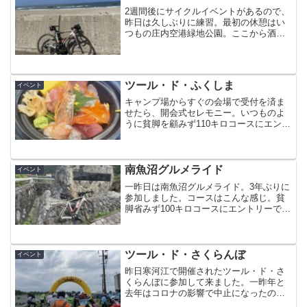
2週間後にサイクルイベントがあるので、
昨日は久しぶりに練習。最初の休憩はい
つもの庄内空港緑地公園。ここから酒田
方面まで走って最上川の手前で折り返
し。天気が良かったので走ってて気持ち
良かったです。昨日のコースはこんな感
じ。何かに形が似てるなぁ...
ツール・ド・ふくしま
イベント
キャンプ場からすぐの会場で受付を済ま
せたら、開会式セレモニー。いつものよ
うに貧脚を顧みず110キロコースにエント
リーです。こんな起伏のあるコース、走
れるんでしょうかね？スタート時間はゆ
っくりめの朝8時。12キロ走ったところで
第一エイドはバー...
南魚沼グルメライド
イベント
一昨日は南魚沼グルメライド。3年ぶりに
参加しました。コースはこんな感じ。貧
脚省みず100キロコースにエントリーです
(^^;今回のエイドと給水ポイントはほぼ20
キロ毎に設置されてるようです。貧脚の
管理人にはこの位の休憩が丁度いいで
す。まず会...
ツール・ド・さくらんぼ
イベント
昨日寒河江で開催されたツール・ド・さ
くらんぼに参加して来ました。一昨年と
去年はコロナの影響で中止になったの
で、3年ぶりの開催です。今回はチェリー