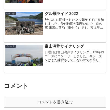
ランドを出発して、83キロを走るコース
です。午前8時にスタートしました。第1
エイドは河北町にある...
グル麺ライド 2022
イベント
3年ぶりに開催されたグル麺ライドに参加
しました。受付時間が朝早いので、道の
駅 米沢に前泊（車中泊）です。夜は早く
寝ないといけないので、夕方から車内で
一杯始めました。道の駅で売っていた芋
煮、内陸風です。これをシェラカップに
移し替え、カセットコ...
富山湾岸サイクリング
イベント
日曜日は富山湾岸サイクリング。120キロ
コースにエントリーしました。今シーズ
ンはまだ練習もしていないので初乗りで
す (^^;練習もせずにいきなり120キロは無
謀ですね・・・コースはこんな感じで富
山湾岸を走ります。射水をスタートした
ら北上し、...
コメント
コメントを書き込む