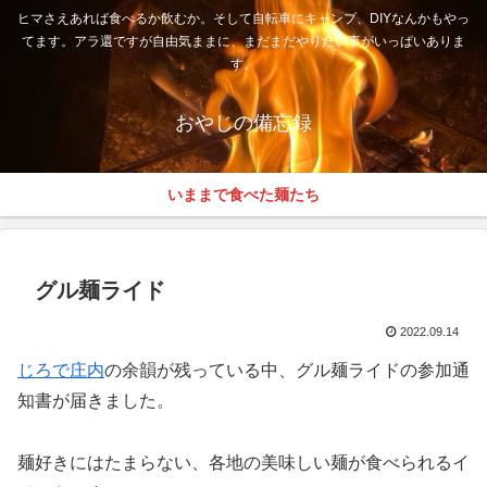
ヒマさえあれば食べるか飲むか。そして自転車にキャンプ、DIYなんかもやっ
てます。アラ還ですが自由気ままに、まだまだやりたい事がいっぱいありま
す。
おやじの備忘録
いままで食べた麺たち
グル麺ライド
2022.09.14
じろで庄内
の余韻が残っている中、グル麺ライドの参加通
知書が届きました。
麺好きにはたまらない、各地の美味しい麺が食べられるイ