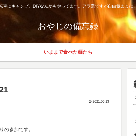
転車にキャンプ、DIYなんかもやってます。アラ還ですが自由気ままに
おやじの備忘録
いままで食べた麺たち
21
2021.06.13
。
りの参加です。