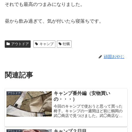
それでも最高のつまみになりました。
昼から飲み過ぎて、気が付いたら寝落ちです。
アウトドア
キャンプ
牡蠣
頑固おやじ
関連記事
キャンプ番外編（安物買い
アウトドア
の・・・）
今回のキャンプで使おうと思って買った
椅子。キャンプの一週間ほど前に鶴岡の
武◯商店で見つけました。武◯商店なん
て何十年ぶりです。店頭で座り心地が良
かったので現品限りで買いました。リク
ライニングも出来るし、これはお得だ
キャンプ２日目
アウトドア