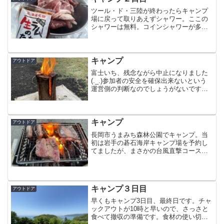
な・・・ウチに帰って座って...
ツール・ド・三陸が終わったらキャンプ
場に戻って取りあえずシャワー。ここの
シャワーは無料。コインシャワーが多い
中で無料は有難いです。汗を流してさっ
ぱりした後は少し散歩。サイトから少し
歩くとすぐ海岸です。せっかくシャワー
で汗を流したので、ほどほ...
キャンプ
アウトドア
富士いち、残念ながら中止になりました
(._.)参加者の安全を確保出来ないという
運営側の判断なのでしょうがないですけ
どね。会場近くのキャンプ場を予約して
いたので、予定通りキャンプです。せっ
かくなので周辺を観光って事で沼津まで
行って来ました。...
キャンプ
アウトドア
長岡市うまみち森林公園でキャンプ。当
初は岩手の碁石海岸キャンプ場を予約し
てましたが、まさかの台風直撃コース
(._.)碁石海岸はキャンセルして、日程と
場所を変更して新潟まで来ました。こぢ
んまりしたキャンプ場ですが、サイトに
は洗い場と電源付き...
キャンプ３日目
アウトドア
早くもキャンプ3日目、最終日です。チャ
ックアウトが10時と早いので、さっさと
食べて撤収の準備です。食材の使い切