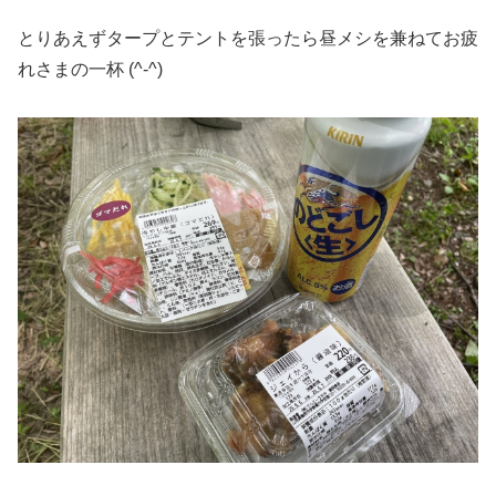
とりあえずタープとテントを張ったら昼メシを兼ねてお疲
れさまの一杯 (^-^)