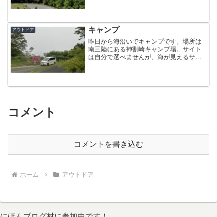
り、簡単に野菜炒め。あとはカップ麺で
す。期待して買って来た新作のカップ
麺。ニンニクの風味というよりただ臭い
だけ (._.)期待して...
キャンプ
アウトドア
昨日から海沿いでキャンプです。場所は
南三陸にある神割崎キャンプ場。サイト
は自分で選べませんが、海が見えるサイ
トです。タープとテントを張って1時間ほ
ど経ったら濃霧で海が見えなくなりまし
た (._.)海を見ながらのBBQを楽しみにし
ていたので残...
コメント
コメントを書き込む
ホーム
アウトドア
にほんブログ村に参加中です！