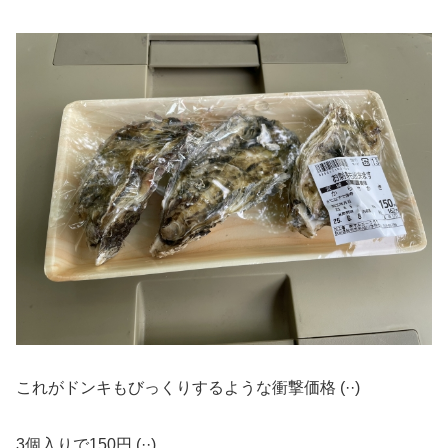
これがドンキもびっくりするような衝撃価格 (··)
3個入りで150円 (··)