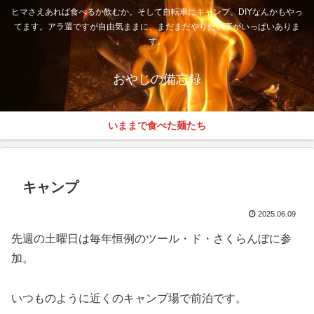
ヒマさえあれば食べるか飲むか。そして自転車にキャンプ、DIYなんかもやっ
てます。アラ還ですが自由気ままに、まだまだやりたい事がいっぱいありま
す。
おやじの備忘録
いままで食べた麺たち
キャンプ
2025.06.09
先週の土曜日は毎年恒例のツール・ド・さくらんぼに参
加。
いつものように近くのキャンプ場で前泊です。