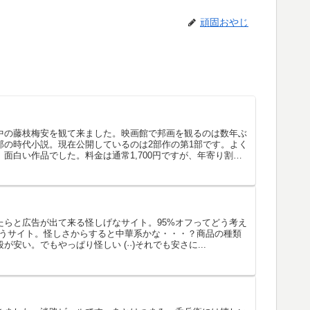
頑固おやじ
中の藤枝梅安を観て来ました。映画館で邦画を観るのは数年ぶ
郎の時代小説。現在公開しているのは2部作の第1部です。よく
面白い作品でした。料金は通常1,700円ですが、年寄り割
たらと広告が出て来る怪しげなサイト。95%オフってどう考え
MUというサイト。怪しさからすると中華系かな・・・？商品の種類
安い。でもやっぱり怪しい (··)それでも安さに...