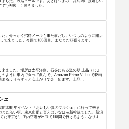
きました。淡路ビールです。あとはつまみ。呑兵衛には嬉しい
(^^)美味しく頂きました。
した。せっかく招待メールも来た事だし。いつものように開店
lを採血して来ました。今回で103回目。まだまだ頑張ります。
て来ました。場所は太平洋側、石巻にある道の駅 上品（じょ
うに車内で食べて飲んで、Amazon Prime Video で映画
まるよりもずっと安上がりで楽しめます。上品...
シェ
就航30周年イベント「おいしい翼のマルシェ」に行って来ま
半のまだ若い頃、東京出張と言えばいなほ＆新幹線でした。新潟
ってた東京が、庄内空港が出来て1時間で行けるようになりす