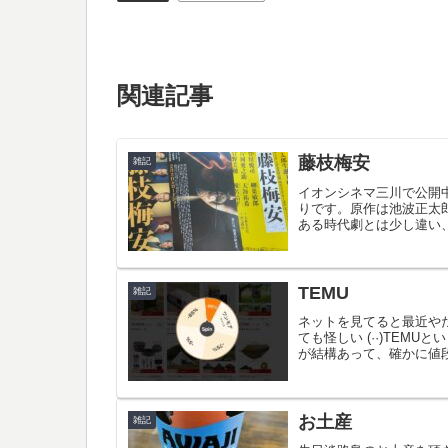
関連記事
藤枝梅安
雑記
イオンシネマ三川で公開
りです。原作は池波正太
ある時代劇とは少し違い、
引...
TEMU
雑記
ネットを見てると最近や
ても怪しい (··)TE
が結構あって、確かに値段が
お土産
雑記