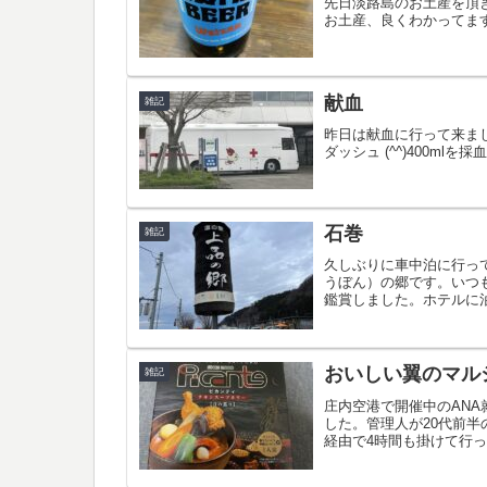
先日淡路島のお土産を頂
お土産、良くわかってます 
献血
雑記
昨日は献血に行って来ま
ダッシュ (^^)400m
石巻
雑記
久しぶりに車中泊に行っ
うぼん）の郷です。いつものよ
鑑賞しました。ホテルに泊
おいしい翼のマル
雑記
庄内空港で開催中のANA
した。管理人が20代前
経由で4時間も掛けて行
ご...