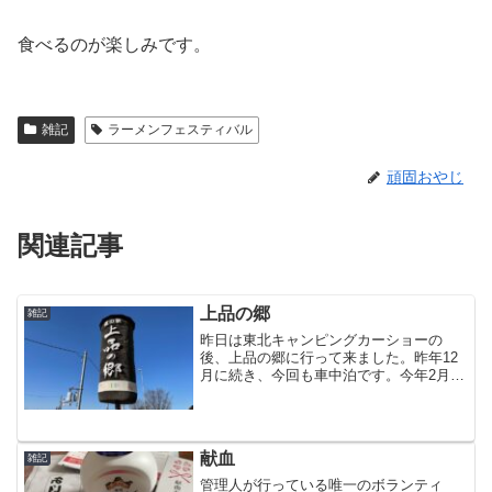
食べるのが楽しみです。
雑記
ラーメンフェスティバル
頑固おやじ
関連記事
上品の郷
雑記
昨日は東北キャンピングカーショーの
後、上品の郷に行って来ました。昨年12
月に続き、今回も車中泊です。今年2月に
唐揚げ屋さんがオープンしてました。八
鷄飯蔵（はっとりはんぞう）というお店
です。どぶ漬け唐揚げが気になって食べ
てみました。衣がカリッ...
献血
雑記
管理人が行っている唯一のボランティ