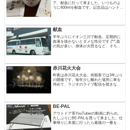
ア、献血に行って来ました。いつものよ
うに400mlを献血です。記念品はハンドソ
ープ、ゴミ袋、充電ケーブル。充電ケー
ブルはUSBのマルチケーブル。これは車
中泊でも使えそうです。献血を始めてか
ら約40年、今回で...
献血
雑記
半年ぶりにイオン三川で献血。定期的に
血液を抜かないとダメな性分です (^^;血
の気が多い、身体が火照るなど、そろそ
ろ抜かないとダメだなぁっていうのがわ
かるんですね・・・って事で400mlを献
血。今回で98回目。とりあえずの目標は
100回。身...
赤川花火大会
雑記
昨夜は赤川花火大会。有観客では3年ぶり
の開催です。毎年少し離れた場所に車を
停めて、ラジオのライブ配信を聴きなが
ら観ています。若い頃は間近で観て迫力
を楽しんでいましたが、今は渋滞に巻き
込まれずに早く帰れる方が優先です (^^)
昨日は時々雨に降...
BE-PAL
雑記
アウトドア系YouTuberの動画に釣られ、
久しぶりにBE-PALを買って来ました。仕
事帰りに本屋に行ったら最後の一冊を何
とかゲット出来ました。目的はもちろん