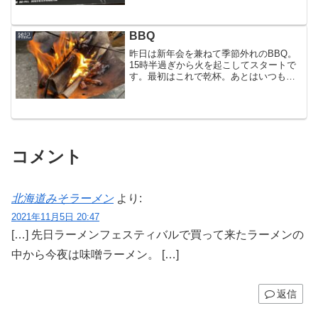
付録 (^^)ソロキャンプで使えそうなテー
ブルです。雑誌を読む前にさっそく付録
を開...
BBQ
雑記
昨日は新年会を兼ねて季節外れのBBQ。
15時半過ぎから火を起こしてスタートで
す。最初はこれで乾杯。あとはいつもの
焼き物。焚き火があるので全然寒くなか
ったです。スマホで昭和の歌謡曲を聴き
ながら夜中2時過ぎまで楽しく飲みまし
た。
コメント
北海道みそラーメン
より:
2021年11月5日 20:47
[…] 先日ラーメンフェスティバルで買って来たラーメンの
中から今夜は味噌ラーメン。 […]
返信